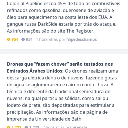
Colonial Pipeline escoa 45% de todo os combustíveis
refinados como gasolina, querosene de aviação e
óleo para aquecimento na costa leste dos EUA. A
gangue russa DarkSide estaria por trás do ataque.
As informações são do site The Register.
954
954
1 hora atrás por
filipedeschamps
Drones que “fazem chover” serão testados nos
Emirados Árabes Unidos:
Os drones realizam uma
descarga elétrica dentro de nuvens, fazendo gotas
de água se aglomerarem e caírem como chuva. A
técnica é diferente da tradicional semeadura de
nuvens, na qual partículas sólidas, como sal ou
iodeto de prata, são depositadas para estimular a
precipitação. As informações são da página de
imprensa da Universidade de Bath.
1.223
1.223
7 hora atrás por
arenata