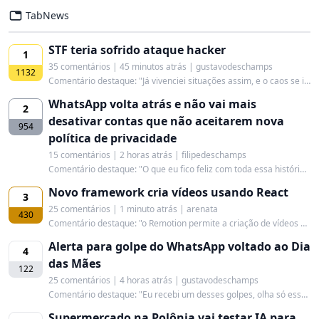
TabNews
STF teria sofrido ataque hacker
1
35 comentários | 45 minutos atrás | gustavodeschamps
1132
Comentário destaque: "Já vivenciei situações assim, e o caos se instala ou não conforme o poder de alinhamento que o líder tem. Agora, algo que não se pode negligenciar é o nível de ego presente nas pessoas, pois isso atrapalha muito!"
WhatsApp volta atrás e não vai mais
2
desativar contas que não aceitarem nova
954
política de privacidade
15 comentários | 2 horas atrás | filipedeschamps
Comentário destaque: "O que eu fico feliz com toda essa história é que quem está tocando essas mudanças dentro do Facebook não poderia esperar uma rejeição tão grande."
Novo framework cria vídeos usando React
3
25 comentários | 1 minuto atrás | arenata
430
Comentário destaque: "o Remotion permite a criação de vídeos usando como base o framework React, CSS, Canvas, SVG, WebGL e outras tecnologias web. Também é possível renderizar variantes de vídeos de forma dinâmica e automatizada, utilizando algoritmos ou puxando dados de APIs externas. O Remotion é um projeto de código aberto e gratuito para indivíduos e pequenos times e está disponível no repositório do GitHub “/JonnyBurger/remotion”."
Alerta para golpe do WhatsApp voltado ao Dia
4
das Mães
122
25 comentários | 4 horas atrás | gustavodeschamps
Comentário destaque: "Eu recebi um desses golpes, olha só essa imagem:"
Supermercado na Polônia vai testar IA para