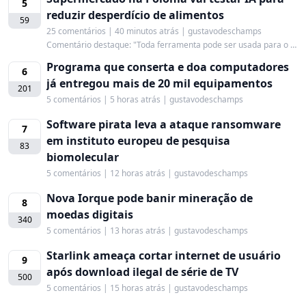
5
reduzir desperdício de alimentos
59
25 comentários | 40 minutos atrás | gustavodeschamps
Comentário destaque: "Toda ferramenta pode ser usada para o mal e para o bem, e nesse caso, para o bem."
Programa que conserta e doa computadores
6
já entregou mais de 20 mil equipamentos
201
5 comentários | 5 horas atrás | gustavodeschamps
Software pirata leva a ataque ransomware
7
em instituto europeu de pesquisa
83
biomolecular
5 comentários | 12 horas atrás | gustavodeschamps
Nova Iorque pode banir mineração de
8
moedas digitais
340
5 comentários | 13 horas atrás | gustavodeschamps
Starlink ameaça cortar internet de usuário
9
após download ilegal de série de TV
500
5 comentários | 15 horas atrás | gustavodeschamps