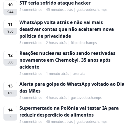
STF teria sofrido ataque hacker
10
5 comentários | 45 minutos atrás | gustavodeschamps
944
WhatsApp volta atrás e não vai mais
11
desativar contas que não aceitarem nova
950
política de privacidade
5 comentários | 2 horas atrás | filipedeschamps
Reações nucleares estão sendo reativadas
12
novamente em Chernobyl, 35 anos após
500
acidente
5 comentários | 1 minuto atrás | arenata
Alerta para golpe do WhatsApp voltado ao Dia
13
das Mães
160
5 comentários | 4 horas atrás | gustavodeschamps
Supermercado na Polônia vai testar IA para
14
reduzir desperdício de alimentos
5
5 comentários | 40 minutos atrás | gustavodeschamps