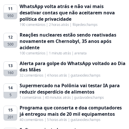
WhatsApp volta atrás e não vai mais
11
desativar contas que não aceitarem nova
950
política de privacidade
190 comentários | 2 horas atrás | filipedeschamps
Reações nucleares estão sendo reativadas
12
novamente em Chernobyl, 35 anos após
500
acidente
100 comentários | 1 minuto atrás | arenata
Alerta para golpe do WhatsApp voltado ao Dia
13
das Mães
160
32 comentários | 4 horas atrás | gustavodeschamps
Supermercado na Polônia vai testar IA para
14
reduzir desperdício de alimentos
5
1 comentários | 40 minutos atrás | gustavodeschamps
Programa que conserta e doa computadores
15
já entregou mais de 20 mil equipamentos
201
40 comentários | 5 horas atrás | gustavodeschamps