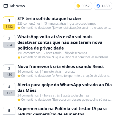
TabNews
0052
1430
STF teria sofrido ataque hacker
1
226 comentários | 45 minutos atrás | gustavodeschamps
1132
Comentário destaque: "Já vivenciei situações assim, e o caos se instala ou não conforme o poder de alinhamento que o líder tem. Agora, algo que não se pode negligenciar é o nível de ego presente nas pessoas, pois isso atrapalha muito!"
WhatsApp volta atrás e não vai mais
2
desativar contas que não aceitarem nova
954
política de privacidade
191 comentários | 2 horas atrás | filipedeschamps
Comentário destaque: "O que eu fico feliz com toda essa história é que quem está tocando essas mudanças dentro do Facebook não poderia esperar uma rejeição tão grande."
Novo framework cria vídeos usando React
3
86 comentários | 1 minuto atrás | arenata
430
Comentário destaque: "o Remotion permite a criação de vídeos usando como base o framework React, CSS, Canvas, SVG, WebGL e outras tecnologias web. Também é possível renderizar variantes de vídeos de forma dinâmica e automatizada, utilizando algoritmos ou puxando dados de APIs externas. O Remotion é um projeto de código aberto e gratuito para indivíduos e pequenos times e está disponível no repositório do GitHub “/JonnyBurger/remotion”."
Alerta para golpe do WhatsApp voltado ao Dia
4
das Mães
122
24 comentários | 4 horas atrás | gustavodeschamps
Comentário destaque: "Eu recebi um desses golpes, olha só essa imagem:"
Supermercado na Polônia vai testar IA para
5
reduzir desperdício de alimentos