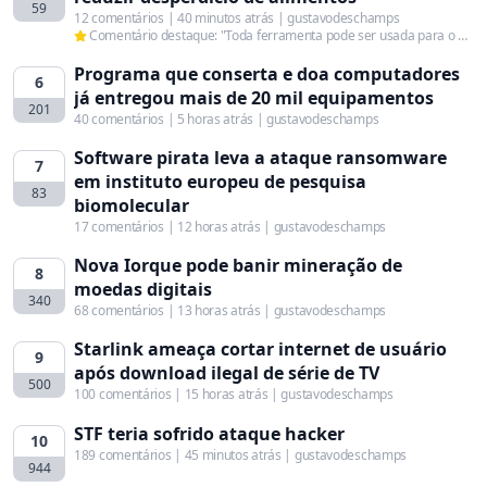
59
12 comentários | 40 minutos atrás | gustavodeschamps
Comentário destaque: "Toda ferramenta pode ser usada para o mal e para o bem, e nesse caso, para o bem."
Programa que conserta e doa computadores
6
já entregou mais de 20 mil equipamentos
201
40 comentários | 5 horas atrás | gustavodeschamps
Software pirata leva a ataque ransomware
7
em instituto europeu de pesquisa
83
biomolecular
17 comentários | 12 horas atrás | gustavodeschamps
Nova Iorque pode banir mineração de
8
moedas digitais
340
68 comentários | 13 horas atrás | gustavodeschamps
Starlink ameaça cortar internet de usuário
9
após download ilegal de série de TV
500
100 comentários | 15 horas atrás | gustavodeschamps
STF teria sofrido ataque hacker
10
189 comentários | 45 minutos atrás | gustavodeschamps
944